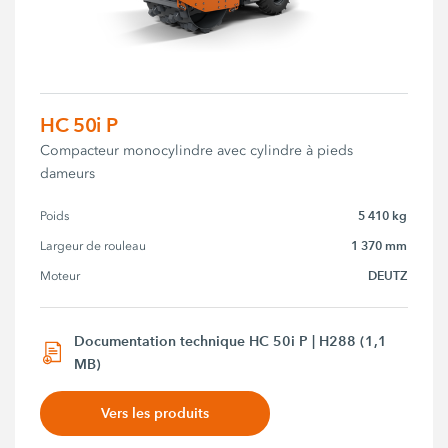
HC 50i P
Compacteur monocylindre avec cylindre à pieds
dameurs
5 410 kg
Poids
1 370 mm
Largeur de rouleau
DEUTZ
Moteur
Documentation technique HC 50i P | H288 (1,1
MB)
Vers les produits