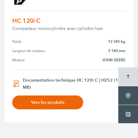
HC 120i C
Compacteur monocylindre avec cylindre lisse
12 345 kg
Poids
2 140 mm
Largeur de rouleau
JOHN DEERE
Moteur
Documentation technique HC 120i C | H252 (1,2
MB)
Vers les produits