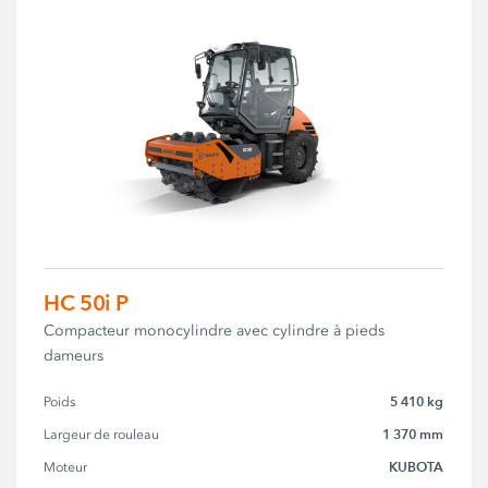
HC 50i P
Compacteur monocylindre avec cylindre à pieds
dameurs
5 410 kg
Poids
1 370 mm
Largeur de rouleau
KUBOTA
Moteur