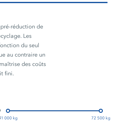
 pré-réduction de
ecyclage. Les
onction du seul
ue au contraire un
 maîtrise des coûts
 fini.
e
:
31 000 kg
72 500 kg