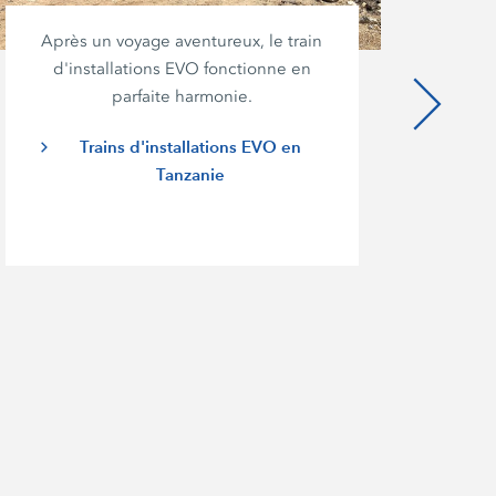
Après un voyage aventureux, le train
d'installations EVO fonctionne en
ef
parfaite harmonie.
mâ
Trains d'installations EVO en
Tanzanie