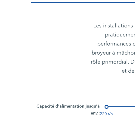
Les installation
pratiquement
performances d
broyeur à mâchoir
rôle primordial. D
et de
Capacité d'alimentation jusqu'à
env.:
220 t/h