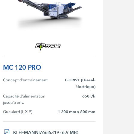
MC 120 PRO
Concept d'entraînement
E-DRIVE (Diesel-
électrique)
Capacité d'alimentation 
650 t/h
jusqu'à env.
Gueulard (L X P)
1 200 mm x 800 mm
KLEEMANN|766|6319 (6,9 MB)