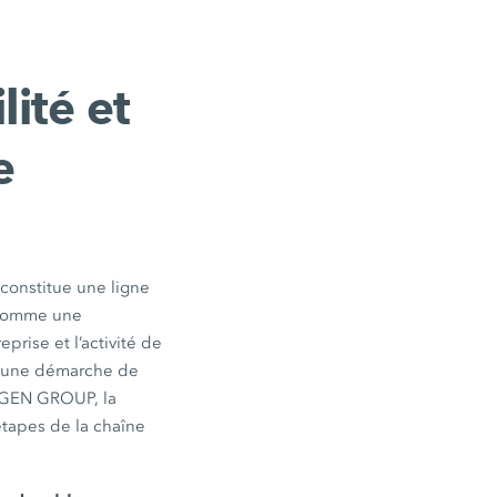
lité et
e
 constitue une ligne
é comme une
prise et l’activité de
s une démarche de
RTGEN GROUP, la
 étapes de la chaîne