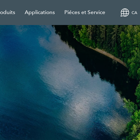
roduits
Applications
Piéces et Service
CA