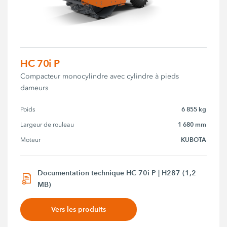
HC 70i P
Compacteur monocylindre avec cylindre à pieds
dameurs
6 855 kg
Poids
1 680 mm
Largeur de rouleau
KUBOTA
Moteur
Documentation technique HC 70i P | H287 (1,2
MB)
Vers les produits