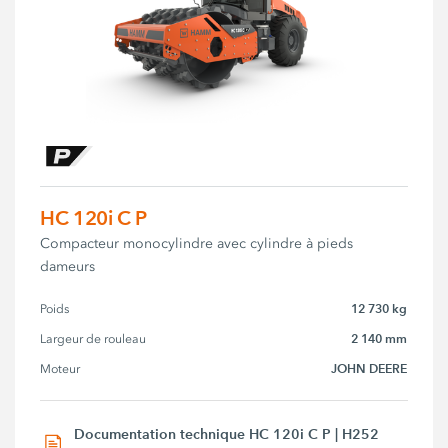
HC 120i C P
Compacteur monocylindre avec cylindre à pieds
dameurs
12 730 kg
Poids
2 140 mm
Largeur de rouleau
JOHN DEERE
Moteur
Documentation technique HC 120i C P | H252