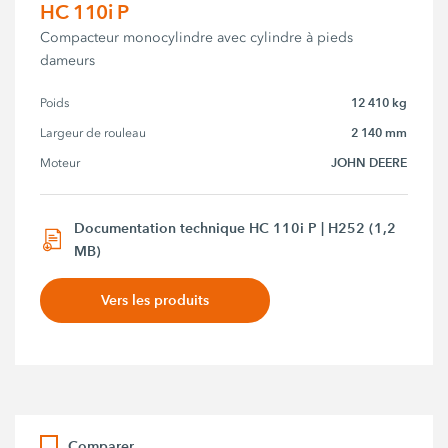
HC 110i P
Compacteur monocylindre avec cylindre à pieds
dameurs
12 410 kg
Poids
2 140 mm
Largeur de rouleau
JOHN DEERE
Moteur
Documentation technique HC 110i P | H252 (1,2
MB)
Vers les produits
Comparer