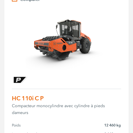
HC 110i C P
Compacteur monocylindre avec cylindre à pieds
dameurs
12 460 kg
Poids