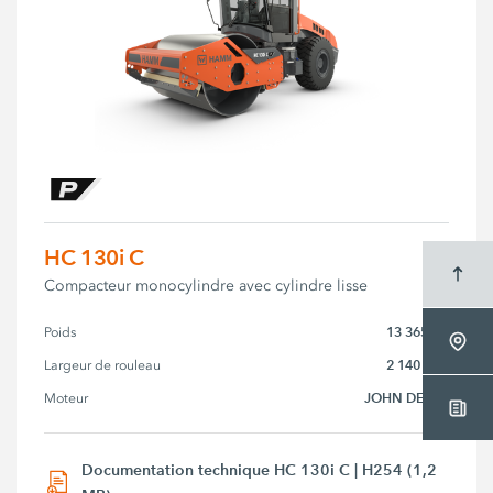
HC 130i C
Compacteur monocylindre avec cylindre lisse
13 365 kg
Poids
2 140 mm
Largeur de rouleau
JOHN DEERE
Moteur
Documentation technique HC 130i C | H254 (1,2