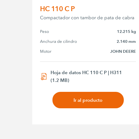
HC 110 C P
Compactador con tambor de pata de cabra
Peso
12.215 kg
Anchura de cilindro
2.140 mm
Motor
JOHN DEERE
Hoja de datos HC 110 C P | H311
(1.2 MB)
Ir al producto