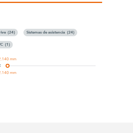
rive
(
24
)
Sistemas de asistencia
(
24
)
VC
(
1
)
2.140 mm
:
2.140 mm