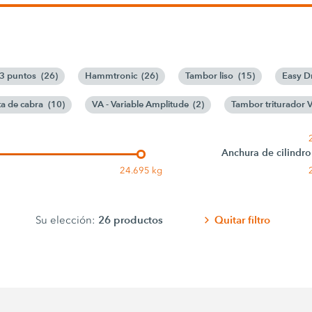
 3 puntos
(
26
)
Hammtronic
(
26
)
Tambor liso
(
15
)
Easy D
a de cabra
(
10
)
VA - Variable Amplitude
(
2
)
Tambor triturador 
Anchura de cilindro
24.695 kg
26
productos
Quitar filtro
Su elección: