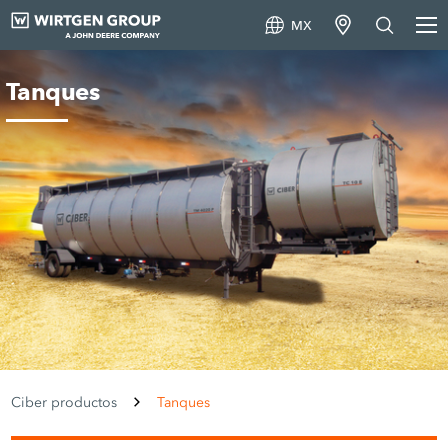
MX
Tanques
Ciber productos
Tanques