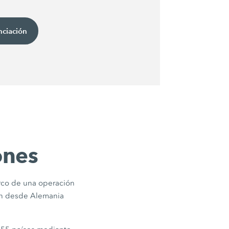
nciación
ones
arco de una operación
ian desde Alemania