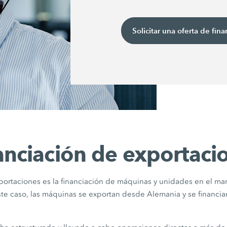
Solicitar una oferta de fina
anciación de exportaci
xportaciones es la financiación de máquinas y unidades en el m
ste caso, las máquinas se exportan desde Alemania y se financ