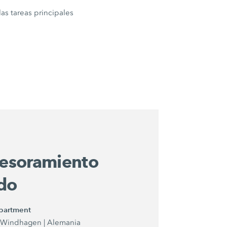
as tareas principales
asesoramiento
ado
epartment
| Windhagen | Alemania