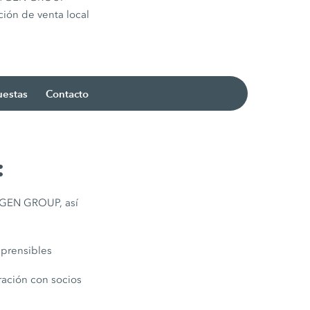
ión de venta local
uestas
Contacto
:
TGEN GROUP, así
mprensibles
ación con socios