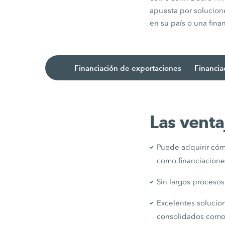
apuesta por solucion
en su país o una fin
Financiación de exportaciones
Financia
Las venta
Puede adquirir có
como financiaciones
Sin largos proceso
Excelentes soluci
consolidados como