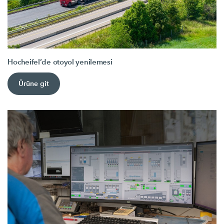
Hocheifel’de otoyol yenilemesi
Ürüne git