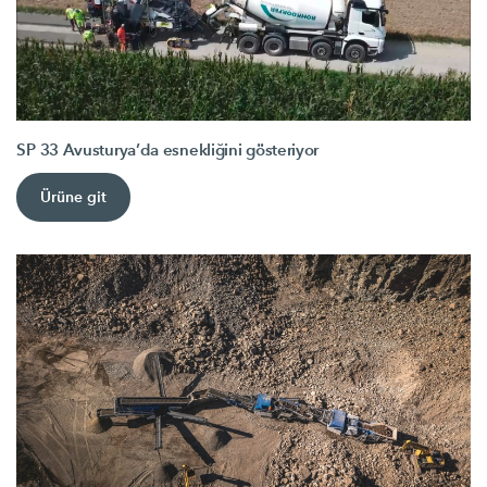
SP 33 Avusturya’da esnekliğini gösteriyor
Ürüne git