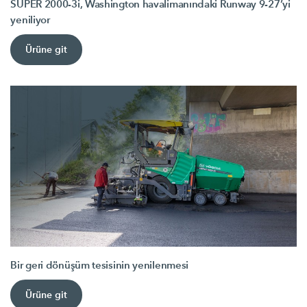
SUPER 2000-3i, Washington havalimanındaki Runway 9-27’yi
yeniliyor
Ürüne git
Bir geri dönüşüm tesisinin yenilenmesi
Ürüne git