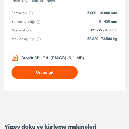
Inset kayar kalıplı finişer
5.000 - 16.000 mm
Serme eni
0 - 450 mm
Serme kalınlığı
321 kW / 436 BG
Nominal güç
58.820 - 73.580 kg
Makine ağırlığı
Broşür SP 154i (EN-GB) (9,1 MB)
Ürüne git
Yüzey doku ve kürleme makineleri