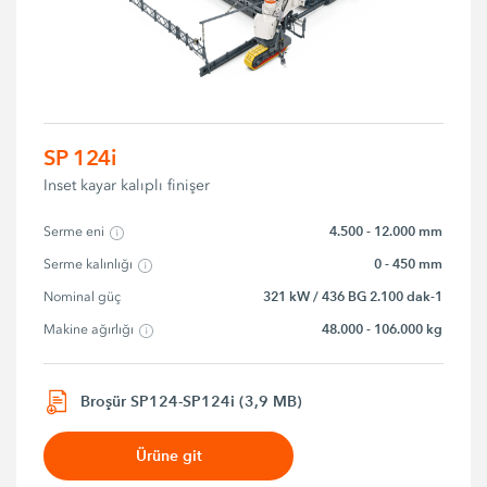
SP 124i
Inset kayar kalıplı finişer
4.500 - 12.000 mm
Serme eni
0 - 450 mm
Serme kalınlığı
321 kW / 436 BG 2.100 dak-1
Nominal güç
48.000 - 106.000 kg
Makine ağırlığı
Broşür SP124-SP124i (3,9 MB)
Ürüne git