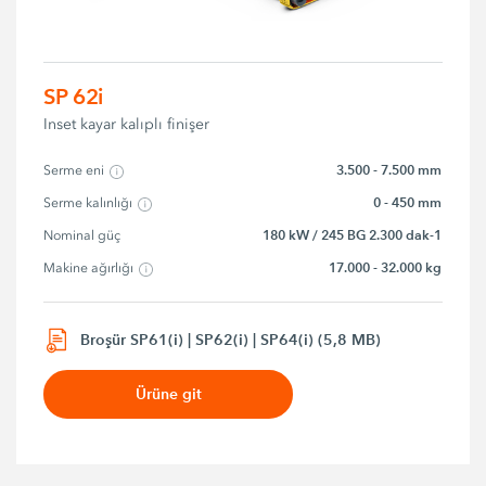
SP 62i
Inset kayar kalıplı finişer
3.500 - 7.500 mm
Serme eni
0 - 450 mm
Serme kalınlığı
180 kW / 245 BG 2.300 dak-1
Nominal güç
17.000 - 32.000 kg
Makine ağırlığı
Broşür SP61(i) | SP62(i) | SP64(i) (5,8 MB)
Ürüne git