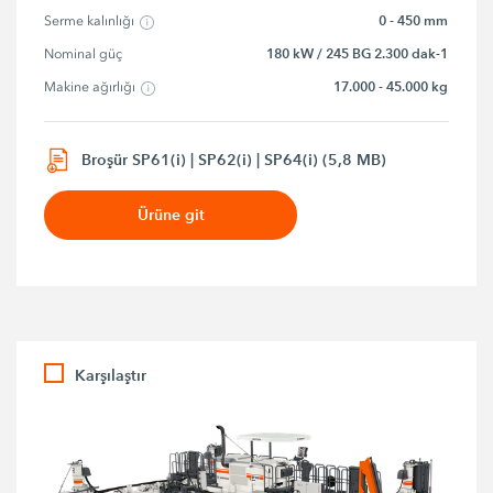
0 - 450 mm
Serme kalınlığı
180 kW / 245 BG 2.300 dak-1
Nominal güç
17.000 - 45.000 kg
Makine ağırlığı
Broşür SP61(i) | SP62(i) | SP64(i) (5,8 MB)
Ürüne git
Karşılaştır