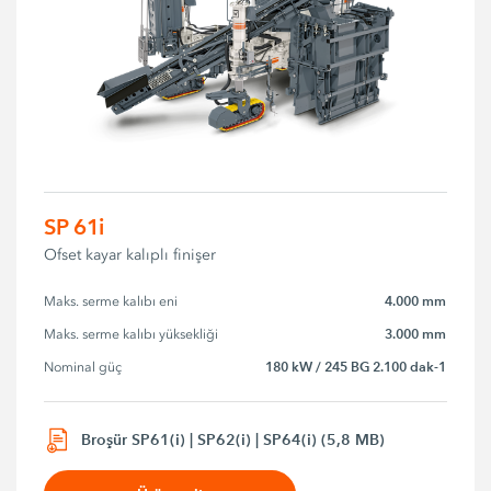
SP 61i
Ofset kayar kalıplı finişer
4.000 mm
Maks. serme kalıbı eni
3.000 mm
Maks. serme kalıbı yüksekliği
180 kW / 245 BG 2.100 dak-1
Nominal güç
Broşür SP61(i) | SP62(i) | SP64(i) (5,8 MB)