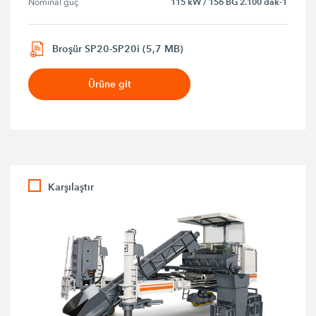
115 kW / 156 BG 2.100 dak-1
Nominal güç
Broşür SP20-SP20i (5,7 MB)
Ürüne git
Karşılaştır