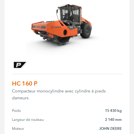
HC 160 P
Compacteur monocylindre avec cylindre à pieds
dameurs
15 430 kg
Poids
2 140 mm
Largeur de rouleau
JOHN DEERE
Moteur