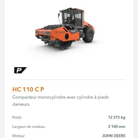
HC 110 C P
Compacteur monocylindre avec cylindre à pieds
dameurs
12 215 kg
Poids
2 140 mm
Largeur de rouleau
JOHN DEERE
Moteur