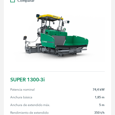
Comparar
SUPER 1300-3i
74,4 kW
Potencia nominal
1,85 m
Anchura básica
5 m
Anchura de extendido máx.
350 t/h
Rendimiento de extendido 