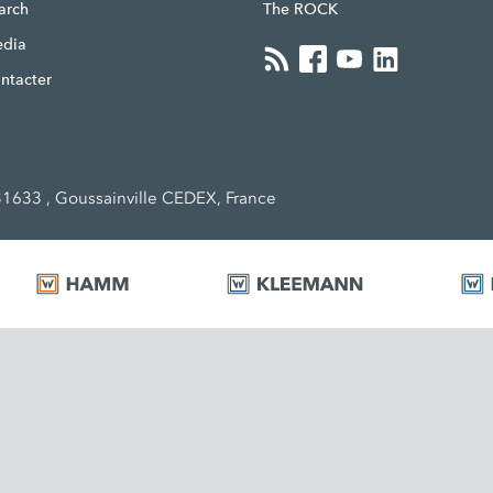
earch
The ROCK
edia
ntacter
1633 , Goussainville CEDEX, France