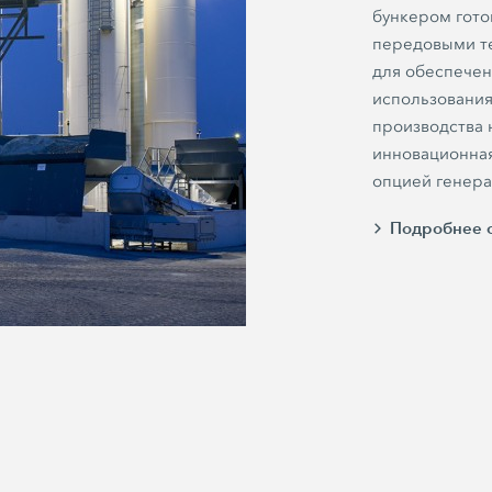
бункером гото
передовыми те
для обеспечен
использования
производства 
инновационна
опцией генера
Подробнее о