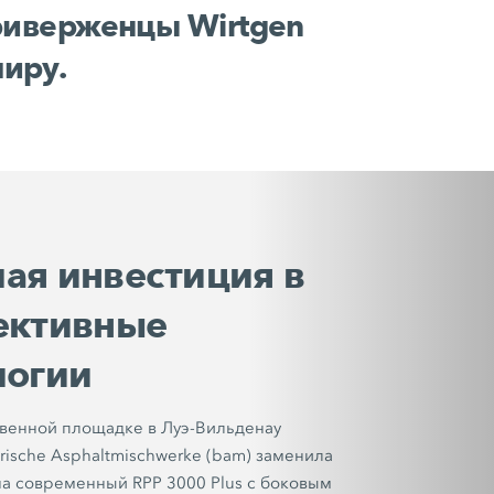
приверженцы Wirtgen
иру.
ая инвестиция в
ективные
логии
венной площадке в Луэ-Вильденау
rische Asphaltmischwerke (bam) заменила
 на современный
RPP 3000 Plus
с боковым