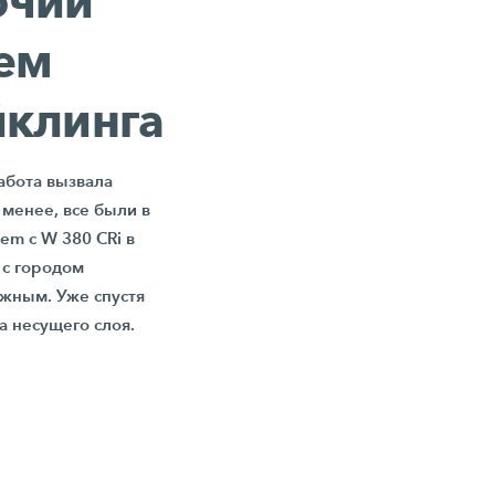
очий
ем
йклинга
абота вызвала
менее, все были в
tem с
W 380 CRi
в
 с городом
ожным. Уже спустя
а несущего слоя.