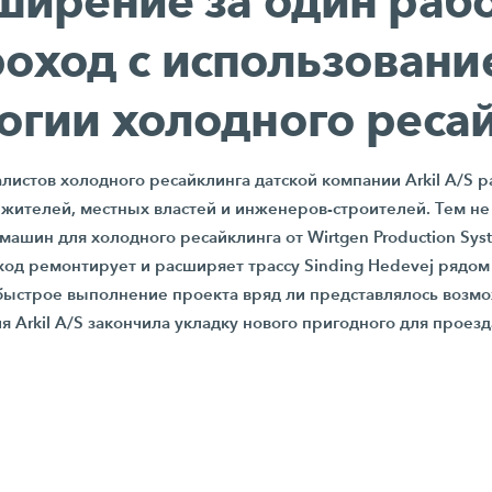
ширение за один раб
роход с использовани
огии холодного реса
алистов холодного ресайклинга датской компании
Arkil A/S
р
жителей, местных властей и инженеров-строителей. Тем не 
машин для холодного ресайклинга от Wirtgen Production Sys
оход ремонтирует и расширяет трассу Sinding Hedevej рядом
быстрое выполнение проекта вряд ли представлялось возм
ия
Arkil A/S
закончила укладку нового пригодного для проезд