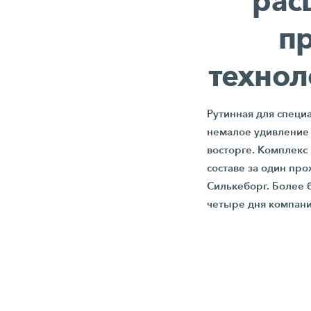
рас
п
технол
Рутинная для специ
немалое удивление 
восторге. Комплекс 
составе за один пр
Силькеборг. Более 
четыре дня компан