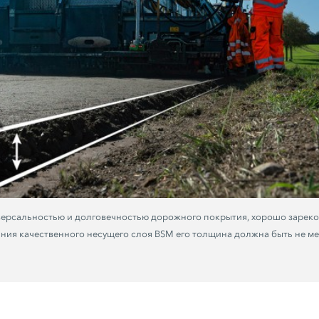
иверсальностью и долговечностью дорожного покрытия, хорошо зареко
ания качественного несущего слоя BSM его толщина должна быть не м