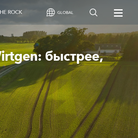
HE ROCK
GLOBAL
rtgen: быстрее,