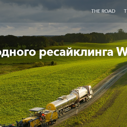
THE ROAD
T
дного ресайклинга Wi