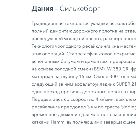
Дания
– Силькеборг
Традиционная технология укладки асфальтоб
полный демонтаж дорожного полотна на отдел
последующей укладкой нового, расширенного
Технология холодного ресайклинга «на месте»
этих операций. Старое асфальтовое покрытие
вспененным битумом и цементом, превращает
на основе холодной смеси (BSM).
W 380 CRi
фр
материал на глубину
15 см.
Около
300 тонн
ма
следующий за ним асфальтоукладчик
SUPER 21
один проход профиль дорожного полотна ш
Передвигаясь со скоростью
4 м/мин,
комплекс
ресайклинга преодолел
3 км
по трассе Sindin
временное движение для местного населения
катками Hamm, выполняющими завершающее 