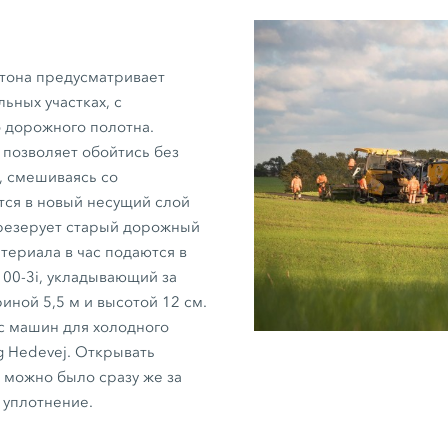
етона предусматривает
ьных участках, с
 дорожного полотна.
 позволяет обойтись без
, смешиваясь со
ся в новый несущий слой
езерует старый дорожный
териала в час подаются в
00-3i,
укладывающий за
ириной
5,5 м
и высотой
12 см.
 машин для холодного
g Hedevej. Открывать
 можно было сразу же за
уплотнение.