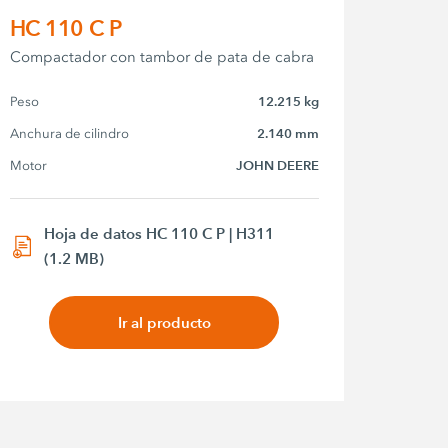
HC 110 C P
Compactador con tambor de pata de cabra
Peso
12.215 kg
Anchura de cilindro
2.140 mm
Motor
JOHN DEERE
Hoja de datos HC 110 C P | H311
(1.2 MB)
Ir al producto