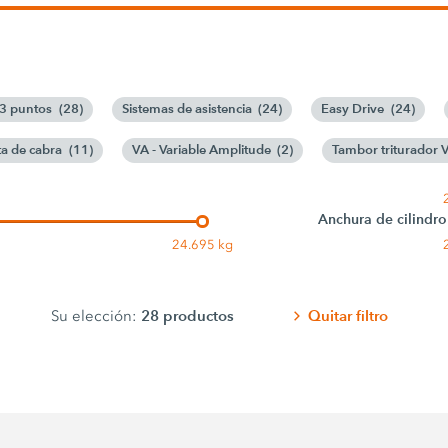
 3 puntos
(
28
)
Sistemas de asistencia
(
24
)
Easy Drive
(
24
)
a de cabra
(
11
)
VA - Variable Amplitude
(
2
)
Tambor triturador 
Anchura de cilindro
24.695 kg
28
productos
Quitar filtro
Su elección: