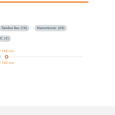
Tambor liso
(
16
)
Hammtronic
(
24
)
VC
(
1
)
2.140 mm
:
2.140 mm