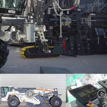
XLi /
Dash 5 - Walkaround
nd