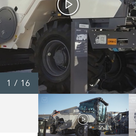
1
/
16
Wirtgen WR Series 200 
240i / 250i - Walkarou
Video