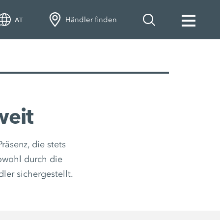
Händler finden
AT
weit
räsenz, die stets
sowohl durch die
ler sichergestellt.