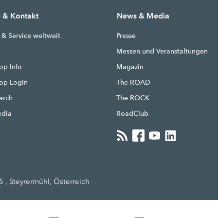
e & Kontakt
News & Media
 & Service weltweit
Presse
g
Messen und Veranstaltungen
op Info
Magazin
hop Login
The ROAD
earch
The ROCK
edia
RoadClub
 , Steyrermühl, Österreich