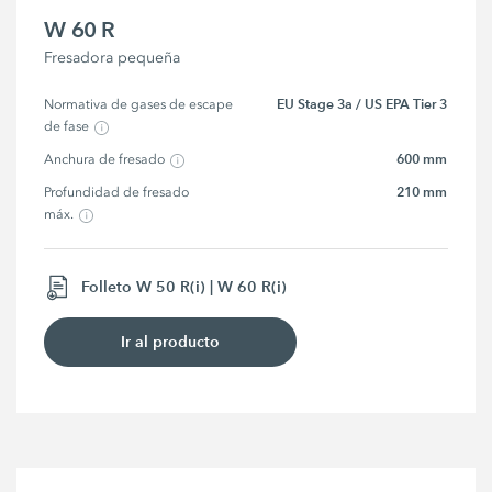
W 60 R
Fresadora pequeña
EU Stage 3a / US EPA Tier 3
Normativa de gases de escape 
de fase
600 mm
Anchura de fresado
210 mm
Profundidad de fresado 
máx.
Folleto W 50 R(i) | W 60 R(i)
Ir al producto