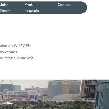
John
Produits
Contact
Deere
exposés
u salon du WIRTGEN
nes venues
e ratez aucune info !