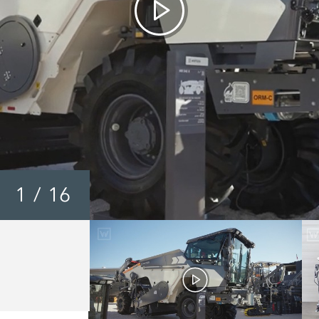
1
/
16
Wirtgen WR Series 200 
240i / 250i - Vidéo de
présentation