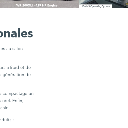
onales
es au salon
rs à froid et de
la génération de
le compactage un
 réel. Enfin,
cain.
oduits :