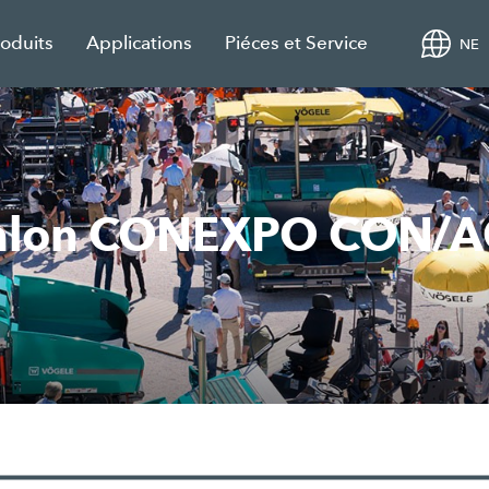
roduits
Applications
Piéces et Service
NE
 salon CONEXPO CON/