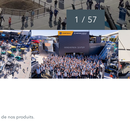
1
/
57
 de nos produits.