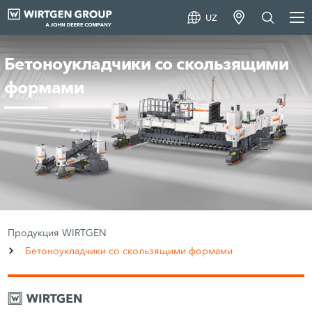
UZ
Бетоноукладчики со скользящими
формами
Продукция WIRTGEN
Бетоноукладчики со скользящими формами