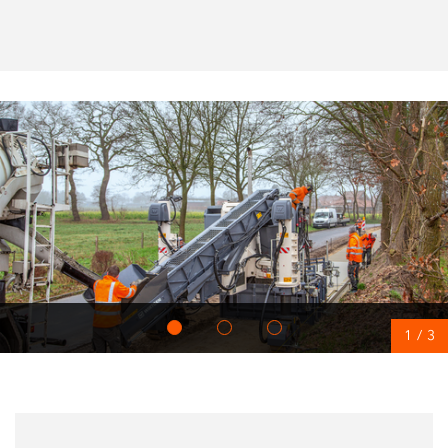
1
/
3