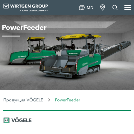
MD
PowerFeeder
Продукция VÖGELE
PowerFeeder