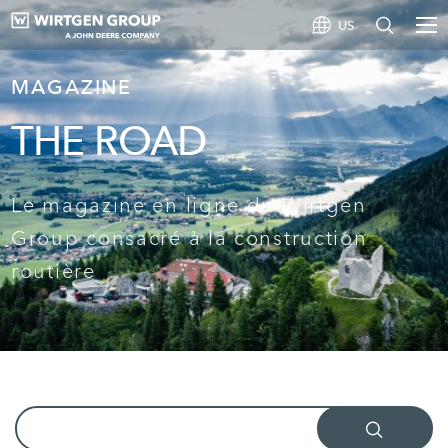
US
MAGAZINE
THE ROAD
Le magazine en ligne du Wirtgen
Group consacré à la construction
routière