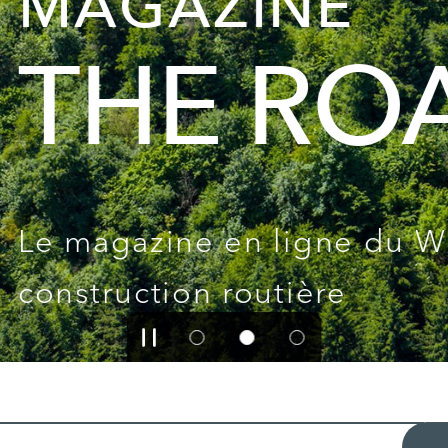
E
ROAD
ne du WIRTGEN GROUP consac