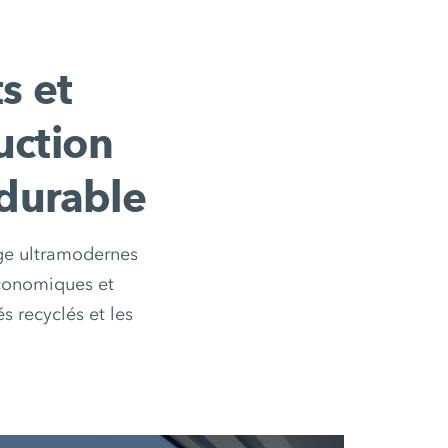
s et
uction
 durable
ge ultramodernes
économiques et
s recyclés et les