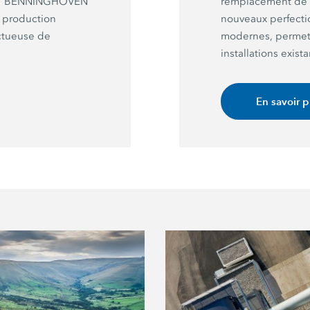
n : BENNINGHOVEN
remplacement de c
e production
nouveaux perfect
ectueuse de
modernes, permett
installations exista
En savoir p