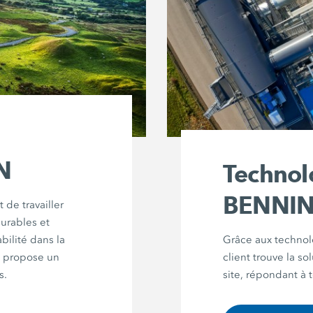
N
Technol
BENNI
 de travailler
urables et
ilité dans la
Grâce aux techn
n propose un
client trouve la s
s.
site, répondant à 