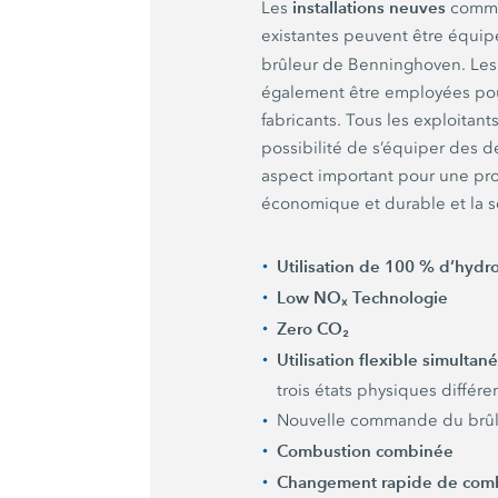
installations neuves
Les
comme 
existantes peuvent être équi
brûleur de Benninghoven. Le
également être employées pour
fabricants. Tous les exploitant
possibilité de s’équiper des d
aspect important pour une pr
économique et durable et la sé
Utilisation de 100 % d’hyd
Low NOₓ Technologie
Zero CO₂
Utilisation flexible simultan
trois états physiques différe
Nouvelle commande du brû
Combustion combinée
Changement rapide de comb