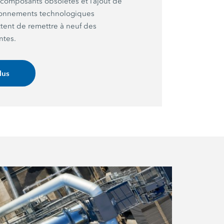
omposants obsolètes et l’ajout de
ionnements technologiques
ent de remettre à neuf des
ntes.
lus