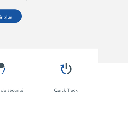
 l'installation avec toutes
amétrables. Lors de la
ir plus
onction souhaitée, des
es sont données à travers
d'utilisation. En cas de
diagnostic des défauts
. Grâce à la localisation du
iption ainsi qu'à des astuces
e, les temps
ont réduits. L'écran tactile
ensible à la poussière et
 grâce à une luminosité et un
de sécurité
Quick Track
ts. Il réagit au contact des
s ou de gants.