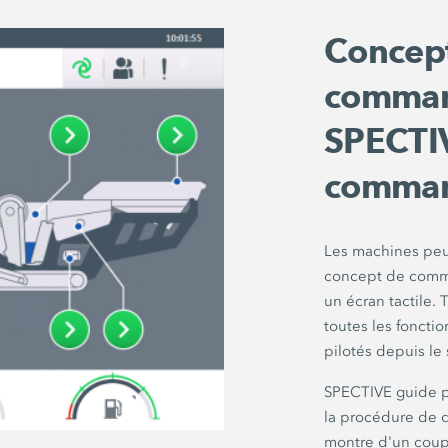
Concep
command
SPECTIV
comman
Les machines peuv
concept de comm
un écran tactile.
toutes les foncti
pilotés depuis le 
SPECTIVE guide pa
la procédure de d
montre d'un coup