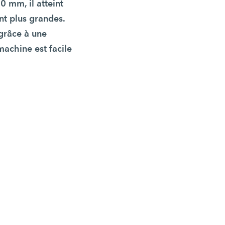
0 mm, il atteint
nt plus grandes.
grâce à une
machine est facile