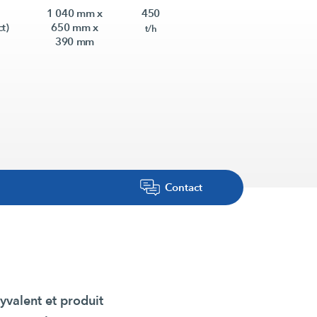
1 040 mm x
450
ct)
650 mm x
t/h
390 mm
Contact
valent et produit