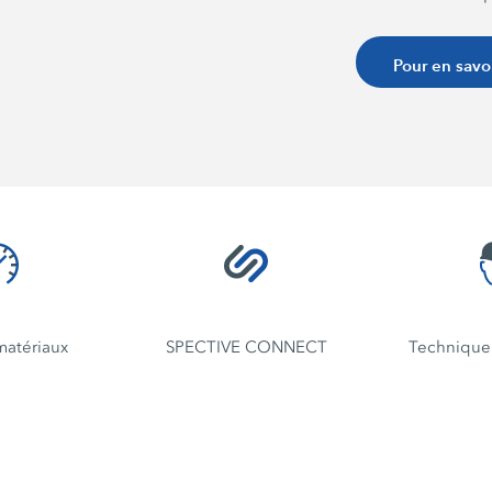
graphique de toute
les fonctions par
Pour en savo
sélection de la f
instructions clair
toutes les étapes 
dérangement, un 
s'affiche à l'écran
défaut, à sa descr
pour le dépannag
d'immobilisation s
12 pouces est ins
reste bien lisible
matériaux
SPECTIVE CONNECT
Technique 
contraste importan
doigts, de crayon