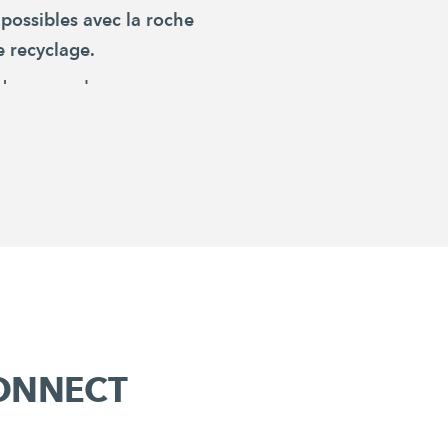
s possibles avec la roche
le recyclage.
plus sur ces deux concasseurs
VO2
VO2
CONNECT