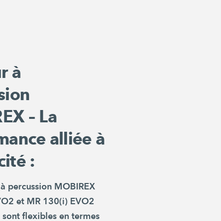
r à
sion
EX – La
mance alliée à
cité :
s à percussion MOBIREX
VO2
et
MR 130(i) EVO2
sont flexibles en termes