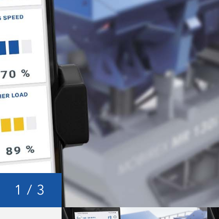
1
/
3
Aides au dépannage