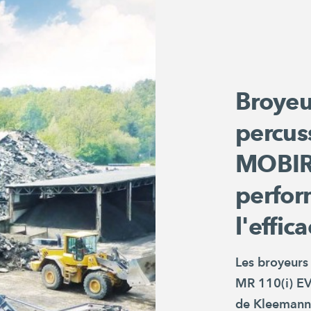
Broyeu
percus
MOBIR
perfor
l'effica
Les broyeur
MR 110(i) E
de Kleemann 