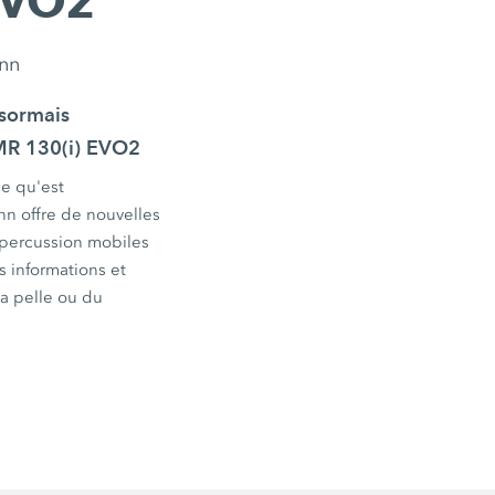
EVO2
ann
ésormais
MR 130(i) EVO2
ce qu'est
n offre de nouvelles
 percussion mobiles
 informations et
la pelle ou du