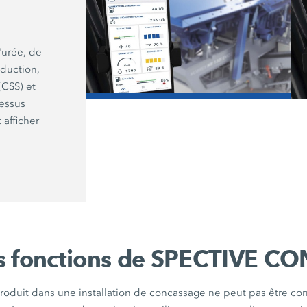
SPECTIVE CONNECT
'urée, de
En cas de panne,
SPECTIVE CONNE
duction,
composants concernés. L'aide au d
(CSS) et
fournie avec le système est particuliè
/
essus
 afficher
s fonctions de
SPECTIVE CO
produit dans une installation de concassage ne peut pas être cor