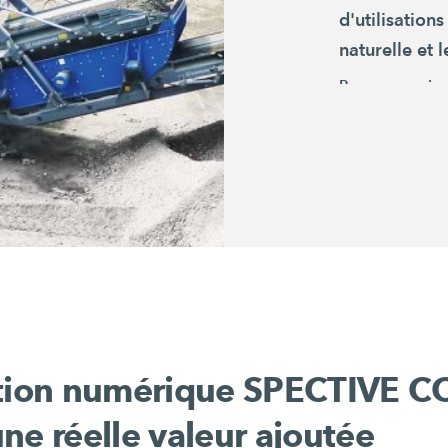
d'utilisation
naturelle et 
Pour en savoir 
polyvalents :
MR 110(i) E
MR 130(i) E
ation numérique
SPECTIVE 
ne réelle valeur ajoutée