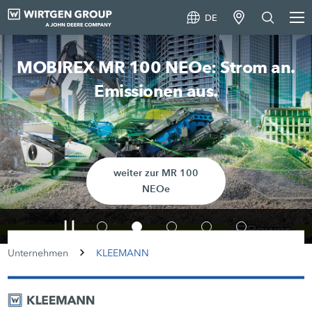
DE
MOBIREX MR 100 NEOe: Strom an.
Emissionen aus.
weiter zur MR 100
NEOe
Unternehmen
KLEEMANN