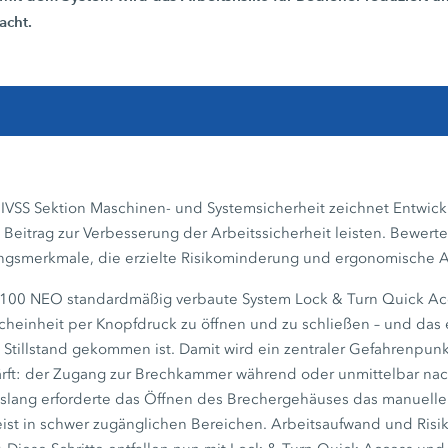
acht.
 IVSS Sektion Maschinen- und Systemsicherheit zeichnet Entwick
Beitrag zur Verbesserung der Arbeitssicherheit leisten. Bewert
ungsmerkmale, die erzielte Risikominderung und ergonomische 
00 NEO standardmäßig verbaute System Lock & Turn Quick Acc
heinheit per Knopfdruck zu öffnen und zu schließen – und das 
 Stillstand gekommen ist. Damit wird ein zentraler Gefahrenpunk
ärft: der Zugang zur Brechkammer während oder unmittelbar n
slang erforderte das Öffnen des Brechergehäuses das manuell
st in schwer zugänglichen Bereichen. Arbeitsaufwand und Risik