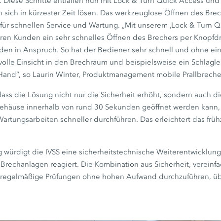
 Diese Schritte entfallen nun mit Lock & Turn Quick Access und
 sich in kürzester Zeit lösen. Das werkzeuglose Öffnen des Brec
 für schnellen Service und Wartung. „Mit unserem ‚Lock & Turn Q
ren Kunden ein sehr schnelles Öffnen des Brechers per Knopfd
en in Anspruch. So hat der Bediener sehr schnell und ohne ei
volle Einsicht in den Brechraum und beispielsweise ein Schlagl
Hand“, so Laurin Winter, Produktmanagement mobile Prallbrech
dass die Lösung nicht nur die Sicherheit erhöht, sondern auch d
Gehäuse innerhalb von rund 30 Sekunden geöffnet werden kann, 
artungsarbeiten schneller durchführen. Das erleichtert das frü
würdigt die IVSS eine sicherheitstechnische Weiterentwicklung, 
n Brechanlagen reagiert. Die Kombination aus Sicherheit, verei
 regelmäßige Prüfungen ohne hohen Aufwand durchzuführen, üb