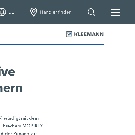
Händler finden
DE
ive
hern
SS) würdigt mit dem
rallbrechers MOBIREX
nd der Zugang zur