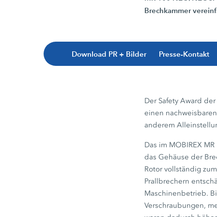
Brechkammer vereinf
Download PR + Bilder
Presse-Kontakt
Der Safety Award der
einen nachweisbaren 
anderem Alleinstell
Das im MOBIREX MR 1
das Gehäuse der Brec
Rotor vollständig zum
Prallbrechern entsch
Maschinenbetrieb. Bi
Verschraubungen, mei