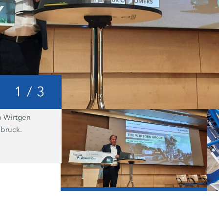
1
/
3
n Wirtgen
Das werkzeuglose Öffnen des Kleem
sbruck.
ist ein großer Pluspunkt für schnelle
Wartung.
/