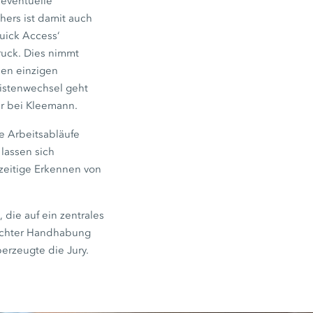
 eventuelle
hers ist damit auch
uick Access‘
ruck. Dies nimmt
nen einzigen
eistenwechsel geht
er bei Kleemann.
ie Arbeitsabläufe
lassen sich
hzeitige Erkennen von
die auf ein zentrales
nfachter Handhabung
erzeugte die Jury.