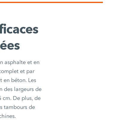
ficaces
sées
en asphalte et en
complet et par
t en béton. Les
n des largeurs de
5 cm. De plus, de
les tambours de
chines.