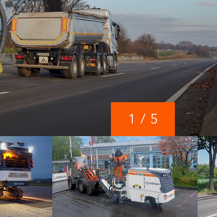
1
/
5