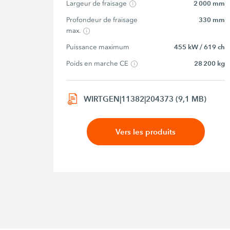
Largeur de fraisage
2 000 mm
Profondeur de fraisage 
330 mm
max.
Puissance maximum
455 kW / 619 ch
Poids en marche CE
28 200 kg
WIRTGEN|11382|204373 (9,1 MB)
Vers les produits