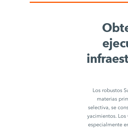
Obte
ejec
infraes
Los robustos S
materias prim
selectiva, se co
yacimientos. Los
especialmente en