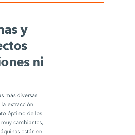
mas y
ectos
iones ni
as más diversas
 la extracción
nto óptimo de los
s muy cambiantes,
máquinas están en