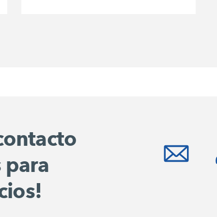
contacto
 para
cios!