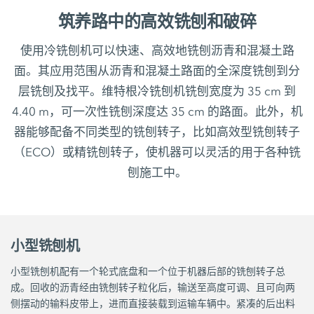
筑养路中的高效铣刨和破碎
使用冷铣刨机可以快速、高效地铣刨沥青和混凝土路
面。其应用范围从沥青和混凝土路面的全深度铣刨到分
层铣刨及找平。维特根冷铣刨机铣刨宽度为 35 cm 到
4.40 m，可一次性铣刨深度达 35 cm 的路面。此外，机
器能够配备不同类型的铣刨转子，比如高效型铣刨转子
（ECO）或精铣刨转子，使机器可以灵活的用于各种铣
刨施工中。
小型铣刨机
小型铣刨机配有一个轮式底盘和一个位于机器后部的铣刨转子总
成。回收的沥青经由铣刨转子粒化后，输送至高度可调、且可向两
侧摆动的输料皮带上，进而直接装载到运输车辆中。紧凑的后出料