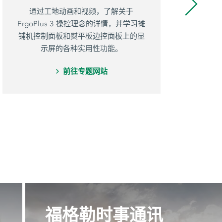
通过工地动画和视频，了解关于
福
ErgoPlus 3 操控理念的详情，并学习摊
用
铺机控制面板和熨平板边控面板上的显
项
示屏的各种实用性功能。
前往专题网站
福格勒时事通讯