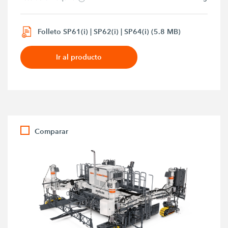
Folleto SP61(i) | SP62(i) | SP64(i) (5.8 MB)
Ir al producto
Comparar