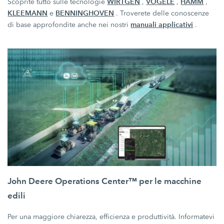
WIRTGEN
VÖGELE
HAMM
Scoprite tutto sulle tecnologie
,
,
,
KLEEMANN
BENNINGHOVEN
e
. Troverete delle conoscenze
manuali applicativi
di base approfondite anche nei nostri
.
John Deere Operations Center™ per le macchine
edili
Per una maggiore chiarezza, efficienza e produttività. Informatevi