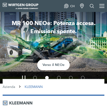
CH
MR 100 NEOe: Potenza accesa.
Emissioni spente.
Verso il NEOe
Azienda
KLEEMANN