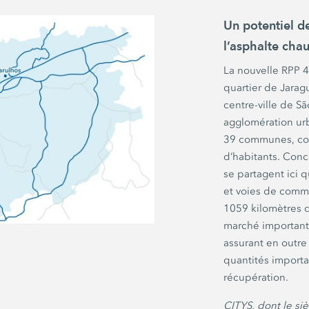
Un potentiel d
l’asphalte cha
La nouvelle
RPP 
quartier de Jarag
centre-ville de
Sã
agglomération u
39 communes
, c
d’habitants. Con
se partagent ici
et voies de commu
1059 kilomètres
d
marché important 
assurant en outre
quantités importa
récupération.
CITYS, dont le si