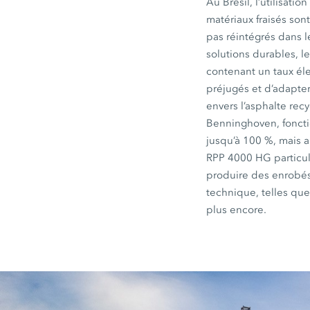
Au Brésil, l’utilisat
matériaux fraisés so
pas réintégrés dans 
solutions durables, l
contenant un taux élev
préjugés et d’adapter
envers l’asphalte rec
Benninghoven, fonctio
jusqu’à
100 %
, mais 
RPP 4000 HG
particu
produire des enrobés
technique, telles que
plus encore.