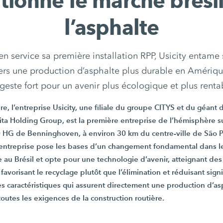
tionne le marché brési
l’asphalte
n service sa première installation RPP, Usicity entame 
rs une production d’asphalte plus durable en Amériq
geste fort pour un avenir plus écologique et plus renta
re, l’entreprise Usicity, une filiale du groupe CITYS et du géant d
urita Holding Group, est la première entreprise de l’hémisphère 
0 HG
de Benninghoven, à environ
30 km
du centre-ville de
São P
l’entreprise pose les bases d’un changement fondamental dans le
 au Brésil et opte pour une technologie d’avenir, atteignant des
avorisant le recyclage plutôt que l’élimination et réduisant sign
s caractéristiques qui assurent directement une production d’a
toutes les exigences de la construction routière.