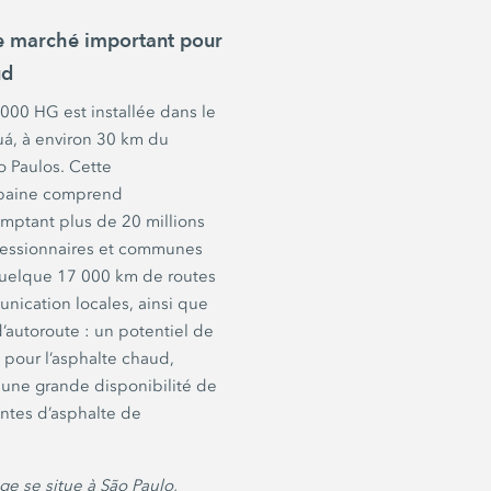
e marché important pour
ud
4000 HG
est installée dans le
uá, à environ
30 km
du
o Paulos
. Cette
rbaine comprend
omptant plus de
20 millions
cessionnaires et communes
 quelque
17 000 km
de routes
nication locales, ainsi que
’autoroute :
un potentiel de
pour l’asphalte chaud,
 une grande disponibilité de
ntes d’asphalte de
ège se situe à
São Paulo,