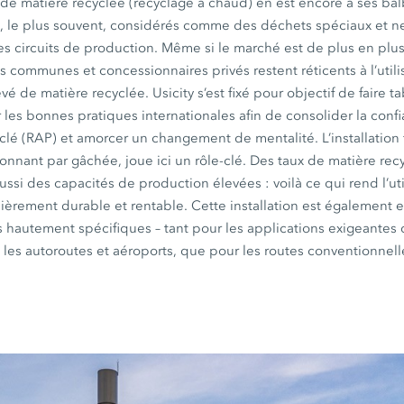
ion de matière recyclée (recyclage à chaud) en est encore à ses ba
nt, le plus souvent, considérés comme des déchets spéciaux et 
les circuits de production. Même si le marché est de plus en p
es communes et concessionnaires privés restent réticents à l’util
é de matière recyclée. Usicity s’est fixé pour objectif de faire t
 les bonnes pratiques internationales afin de consolider la conf
yclé (RAP) et amorcer un changement de mentalité. L’installation 
nnant par gâchée, joue ici un rôle-clé. Des taux de matière rec
aussi des capacités de production élevées : voilà ce qui rend l’uti
lièrement durable et rentable. Cette installation est également
 hautement spécifiques – tant pour les applications exigeantes 
 les autoroutes et aéroports, que pour les routes conventionnell