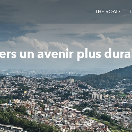
THE ROAD
T
ers un avenir plus dura