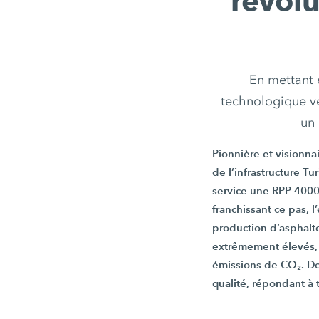
révolu
En mettant e
technologique ve
un 
Pionnière et visionnai
de l’infrastructure T
service une
RPP 400
franchissant ce pas, 
production d’asphalte
extrêmement élevés, f
émissions de CO₂. De
qualité, répondant à 