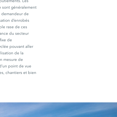
lbutiements. Les
ne sont généralement
lus demandeur de
isation d’enrobés
able rase de ces
iance du secteur
fixe de
yclée pouvant aller
lisation de la
 en mesure de
d’un point de vue
es, chantiers et bien