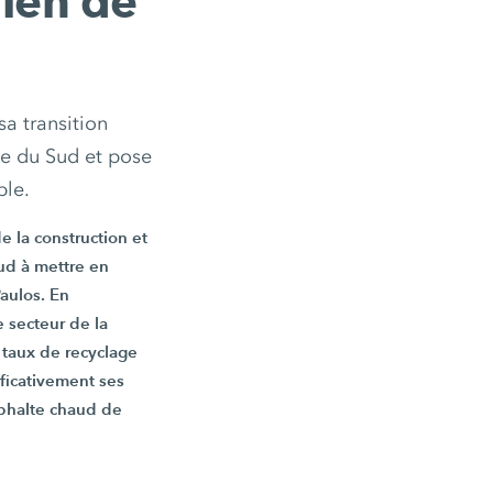
lien de
sa transition
ue du Sud et pose
ble.
e la construction et
sud à mettre en
aulos
. En
 secteur de la
 taux de recyclage
ificativement ses
sphalte chaud de