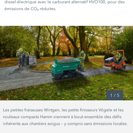
diesel-électrique avec le carburant alternatif HVO100, pour des
émissions de CO₂ réduites.
1
/
5
Les petites fraiseuses Wirtgen, les petits finisseurs Vögele et les
rouleaux compacts Hamm viennent à bout ensemble des défis
inhérents aux chantiers exigus – y compris sans émissions locales.