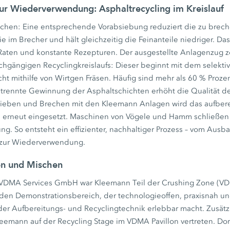
ur Wiederverwendung: Asphaltrecycling im Kreislauf
echen: Eine entsprechende Vorabsiebung reduziert die zu brec
 im Brecher und hält gleichzeitig die Feinanteile niedriger. Das 
ten und konstante Rezepturen. Der ausgestellte Anlagenzug ze
rchgängigen Recyclingkreislaufs: Dieser beginnt mit dem selekti
ht mithilfe von Wirtgen Fräsen. Häufig sind mehr als 60 % Proze
getrennte Gewinnung der Asphaltschichten erhöht die Qualität d
ieben und Brechen mit den Kleemann Anlagen wird das aufberei
erneut eingesetzt. Maschinen von Vögele und Hamm schließen d
g. So entsteht ein effizienter, nachhaltiger Prozess – vom Ausb
n zur Wiederverwendung.
en und Mischen
er VDMA Services GmbH war Kleemann Teil der Crushing Zone (V
nden Demonstrationsbereich, der technologieoffen, praxisnah un
der Aufbereitungs- und Recyclingtechnik erlebbar macht. Zusätzl
eemann auf der Recycling Stage im VDMA Pavillon vertreten. Dort