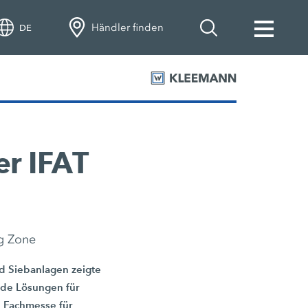
Händler finden
DE
er IFAT
g Zone
nd Siebanlagen zeigte
nde Lösungen für
n Fachmesse für