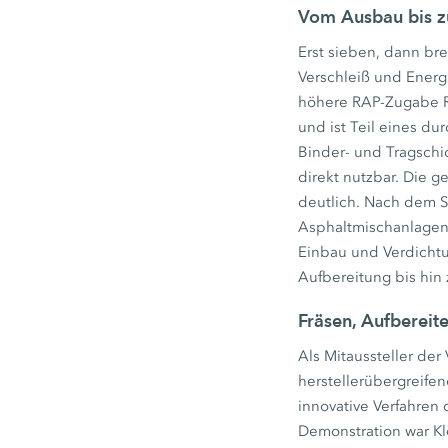
Vom Ausbau bis z
Erst sieben, dann br
Verschleiß und Energie
höhere RAP-Zugabe Ra
und ist Teil eines du
Binder- und Tragschic
direkt nutzbar. Die 
deutlich. Nach dem S
Asphaltmischanlagen 
Einbau und Verdichtun
Aufbereitung bis hi
Fräsen, Aufbereit
Als Mitaussteller d
herstellerübergreife
innovative Verfahren 
Demonstration war Kl