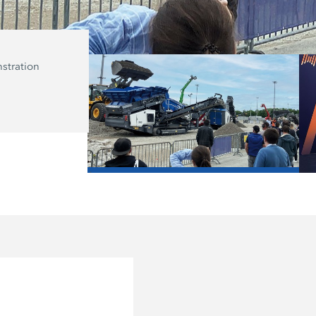
stration
Kleemann Anwendungsexperte Frank
referierte zum Thema „Kreislauf des
Asphaltrecyclings: Fräsen, Aufbereitu
Mischen“ auf der Recycling Stage.
/