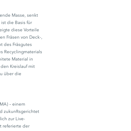
hende Masse, senkt
ist die Basis für
igte diese Vorteile
ven Fräsen von Deck-,
nt des Fräsgutes
es Recyclingmaterials
tete Material in
en Kreislauf mit
au über die
DMA) – einem
d zukunftsgerichtet
ich zur Live-
 referierte der