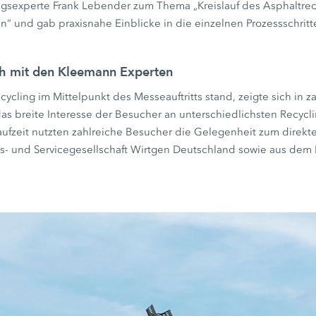
experte Frank Lebender zum Thema „Kreislauf des Asphaltrecy
n“ und gab praxisnahe Einblicke in die einzelnen Prozessschrit
ch mit den Kleemann Experten
cling im Mittelpunkt des Messeauftritts stand, zeigte sich in z
as breite Interesse der Besucher an unterschiedlichsten Recy
fzeit nutzten zahlreiche Besucher die Gelegenheit zum direkt
bs- und Servicegesellschaft Wirtgen Deutschland sowie aus de