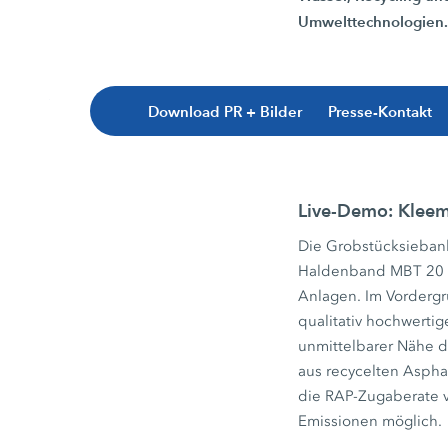
Umwelttechnologien
Download PR + Bilder
Presse-Kontakt
Live-Demo: Kleem
Die Grobstücksieba
Haldenband MBT 20 z
Anlagen. Im Vordergr
qualitativ hochwertig
unmittelbarer Nähe d
aus recycelten Asphal
die RAP-Zugaberate 
Emissionen möglich.