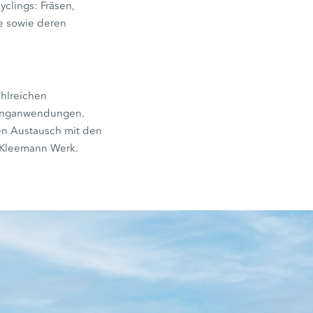
clings: Fräsen,
te sowie deren
ahlreichen
clinganwendungen.
en Austausch mit den
m Kleemann Werk.