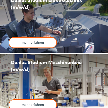
Duales Studium Elektrotechnik
(m/w/d)
mehr erfahren
Duales Studium Maschinenbau
(m/w/d)
mehr erfahren