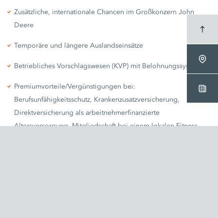
Zusätzliche, internationale Chancen im Großkonzern John
Deere
Temporäre und längere Auslandseinsätze
Betriebliches Vorschlagswesen (KVP) mit Belohnungssystem
Premiumvorteile/Vergünstigungen bei:
Berufsunfähigkeitsschutz, Krankenzusatzversicherung,
Direktversicherung als arbeitnehmerfinanzierte
Altersversorgung, Mitgliedschaft bei einem lokalen Fitness-
Studio
Mehr anzeigen
Azubi-News und