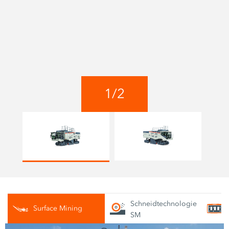
1
/
2
Schneidtechnologie
Surface Mining
SM