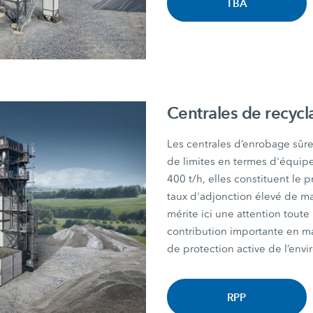
TBA
Centrales de recyc
Les centrales d’enrobage sûr
de limites en termes d'équip
400 t/h, elles constituent l
taux d'adjonction élevé de ma
mérite ici une attention tou
contribution importante en mat
de protection active de l’env
RPP