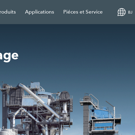
roduits
Applications
Piéces et Service
BJ
age