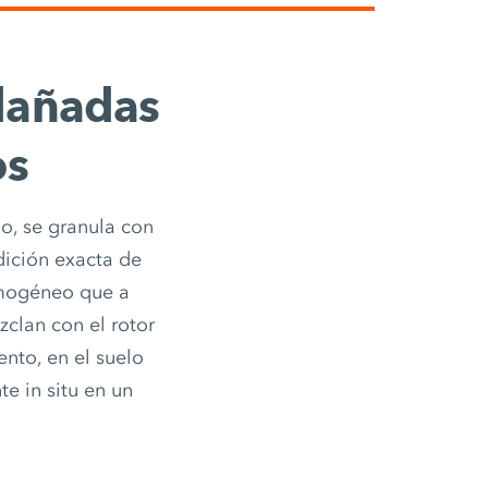
 dañadas
os
llo, se granula con
dición exacta de
omogéneo que a
zclan con el rotor
nto, en el suelo
e in situ en un