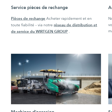
Service pièces de rechange
A
Pièces de rechange
Acheter rapidement et en
N
réseau de distribution et
vo
toute fiabilité – via notre
m
de service du WIRTGEN GROUP
.
Machines d’occasion
S