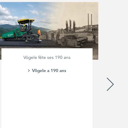
Vögele fête ses 190 ans
Le
l
Vögele a 190 ans
d