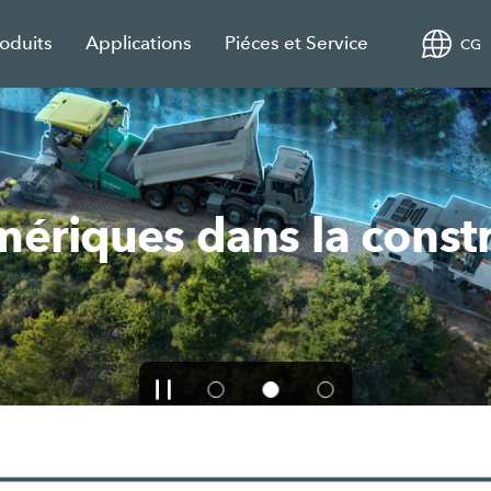
roduits
Applications
Piéces et Service
CG
des innovations de pro