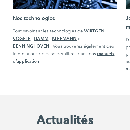
Nos technologies
J
m
WIRTGEN
Tout savoir sur les technologies de
,
VÖGELE
HAMM
KLEEMANN
,
,
et
Po
BENNINGHOVEN
. Vous trouverez également des
pr
manuels
informations de base détaillées dans nos
pl
d’application
.
au
ma
Actualités