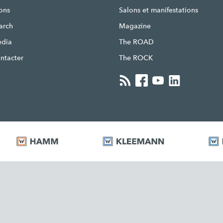
ons
Salons et manifestations
earch
Magazine
edia
The ROAD
ntacter
The ROCK