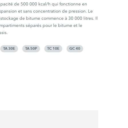
apacité de 500 000 kcal/h qui fonctionne en
expansion et sans concentration de pression. Le
 stockage de bitume commence à 30 000 litres. Il
ompartiments séparés pour le bitume et le
sis.
TA 30E
TA 50P
TC 10E
GC 40