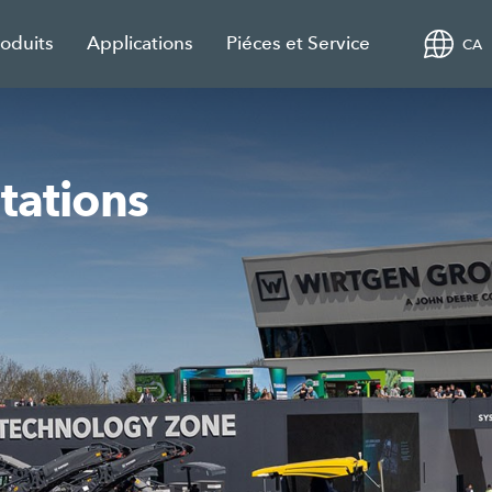
roduits
Applications
Piéces et Service
CA
tations