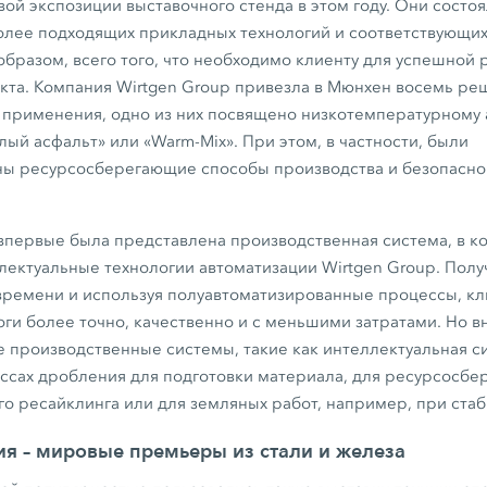
вой экспозиции выставочного стенда в этом году. Они состо
олее подходящих прикладных технологий и соответствующи
 образом, всего того, что необходимо клиенту для успешной
кта. Компания Wirtgen Group привезла в Мюнхен восемь ре
 применения, одно из них посвящено низкотемпературному 
лый асфальт» или «Warm-Mix». При этом, в частности, были
ы ресурсосберегающие способы производства и безопасно
впервые была представлена производственная система, в к
лектуальные технологии автоматизации Wirtgen Group. Полу
ремени и используя полуавтоматизированные процессы, кл
ги более точно, качественно и с меньшими затратами. Но 
е производственные системы, такие как интеллектуальная с
ссах дробления для подготовки материала, для ресурсосб
го ресайклинга или для земляных работ, например, при стаб
я – мировые премьеры из стали и железа