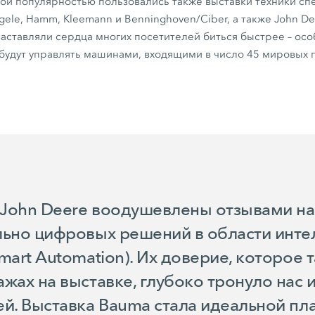
ой популярностью пользовались также выставки техники с
gele, Hamm, Kleemann и Benninghoven/Ciber, а также John D
заставляли сердца многих посетителей биться быстрее – ос
будут управлять машинами, входящими в число 45 мировых 
 John Deere воодушевлены отзывами на
льно цифровых решений в области инте
mart Automation). Их доверие, которое 
жах на выставке, глубоко тронуло нас
ей. Выставка Bauma стала идеальной п