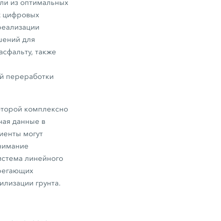
яли из оптимальных
х цифровых
 реализации
шений для
асфальту, также
й переработки
оторой комплексно
чая данные в
иенты могут
внимание
истема линейного
ерегающих
илизации грунта.