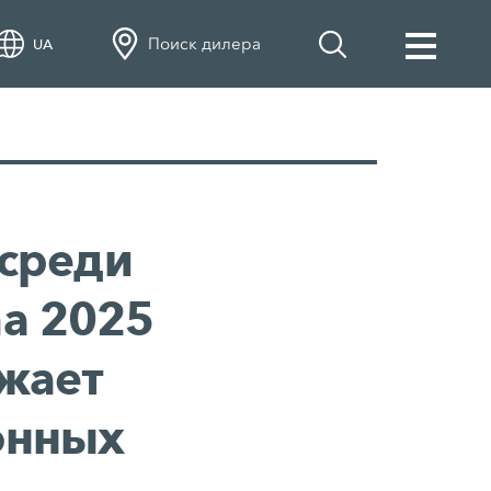
Поиск дилера
UA
среди
a 2025
ажает
онных