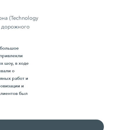
на (Technology
м дорожного
е большое
 привлекли
х шоу, в ходе
ывали о
яных работ и
овизации и
клиентов был