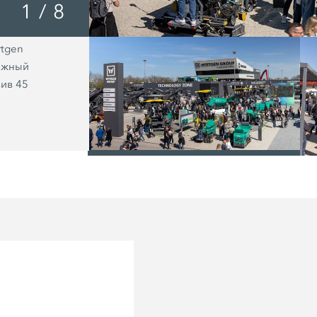
1
/
8
rtgen
Мировые премьеры: Wirtgen впер
ежный
представила свою самую мощную 
вив 45
дорожную фрезу W 250 XF и все п
новых колесных холодных ресайкл
стабилизаторов грунта.
/
я