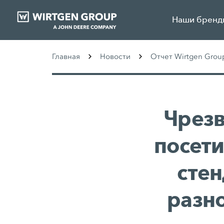
Наши бренд
Главная
Новости
Отчет Wirtgen Grou
Чрез
посет
стен
разн