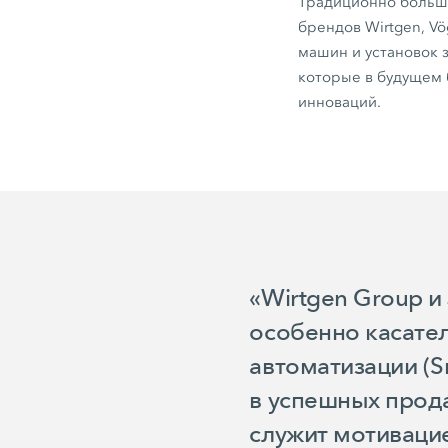
Традиционно больш
брендов Wirtgen, Vö
машин и установок 
которые в будущем 
инноваций.
«Wirtgen Group и
особенно касате
автоматизации (S
в успешных прода
служит мотиваци