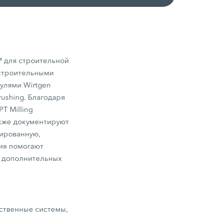
™ для строительной
 строительными
улями Wirtgen
rushing. Благодаря
T Milling
акже документируют
тированную,
ия помогают
х дополнительных
дственные системы,