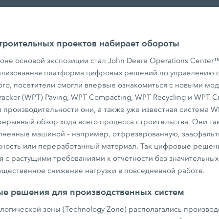
троительных проектов набирает обороты
зоне основой экспозиции стал John Deere Operations Center
трализованная платформа цифровых решений по управлению
ого, посетители смогли впервые ознакомиться с новыми мод
racker (WPT) Paving, WPT Compacting, WPT Recycling и WPT C
производительности они, а также уже известная система WP
ерывный обзор хода всего процесса строительства. Они т
лненные машиной – например, отфрезерованную, заасфаль
хность или переработанный материал. Так цифровые решен
я с растущими требованиями к отчетности без значительны
существенное снижение нагрузки в повседневной работе.
ые решения для производственных систем
логической зоны (Technology Zone) располагались произво