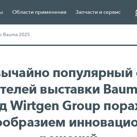
ы
Области применения
Запчасти и сервис
p Bauma 2025
вычайно популярный 
ителей выставки Baum
д Wirtgen Group пор
ообразием инноваци