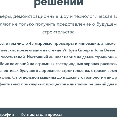
решений
еры, демонстрационные шоу и технологическая зо
оляют не только получить представление о будуще
строительства
ов, в том числе 45 мировые премьеры и инновации, а такж
гических презентаций на стенде Wirtgen Group и John Deere
посетителей. Настоящий аншлаг царил на демонстрационны
беих компаний на огромных светодиодных экранах рассказ
пективах будущего дорожного строительства, отрасли земл
иалов. От отдельной машины до надежных технологий цифр
фективных прикладных процессов – диапазон решений для 
ографии
Контакты для прессы