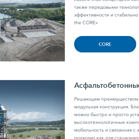
также передовыми технолог
эффективности и стабильно 
the CORE»
CORE
Асфальтобетонны
Решающим преимуществом а
модульная конструкция. Бл
можно быстро и просто уст
высокотехнологичные компо
мобильность и связанная с 
подходит как для стационар