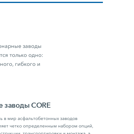
онарные заводы
тся только одно:
ого, гибкого и
е заводы CORE
ь в мир асфальтобетонных заводов
яет четко определенным набором опций,
струкции, транспортировки и монтажа, а