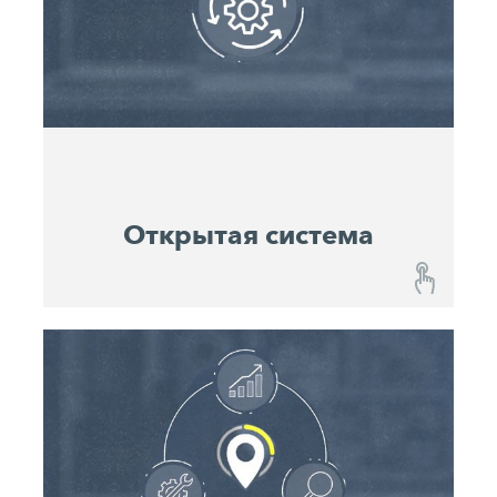
местоположений каждой машины, и
посредством мобильного устройства
направляет вас к вашей машине на
строительной площадке. Постоянное
документирование местоположения и статуса
машин позволяет последовательно
анализировать работу отдельных машин и
целых проектов.
Открытая система
Открытая система
Все машины John Deere и WIRTGEN GROUP
собраны в одном месте. Однако в John Deere
Operations Center™ можно также
интегрировать совместимые машины других
производителей. Это позволит вам внести в