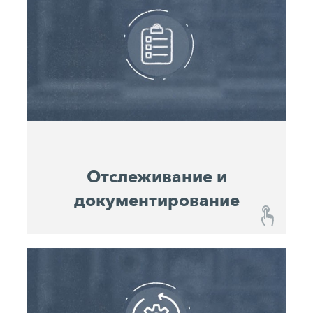
Используя мониторинг производительности
(Performance Monitoring), можно постоянно
отслеживать прогресс строительства и
прогнозировать расход материалов. Значимые
параметры производительности помогают
диспетчерам оптимизировать использование
машин и их производительность. Они также
служат сравнительными значениями для
планирования будущих проектов.
Отслеживание и
документирование
Отслеживание и документирование
John Deere Operations Center™ показывает
вам местоположение, включая историю