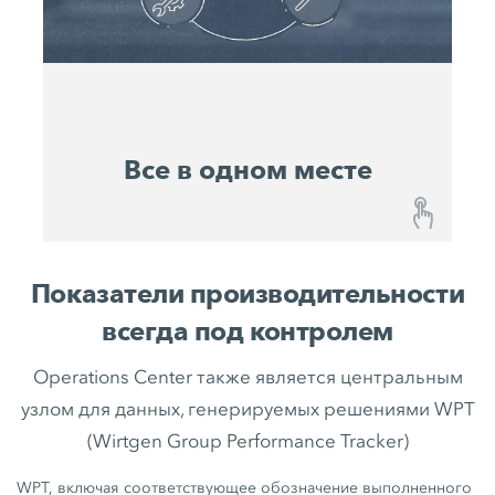
систему весь свой парк техники и управлять им
в цифровом виде.
Все в одном месте
Все в одном месте
Показатели производительности
John Deere Operations Center™ от WIRTGEN
всегда под контролем
GROUP – это централизованная площадка всех
существующих и будущих цифровых решений.
Operations Center также является центральным
Таким образом, у вас есть перспективная
узлом для данных, генерируемых решениями WPT
система, всегда соответствующая последнему
(Wirtgen Group Performance Tracker)
слову техники, вы пользуетесь
преимуществами будущих разработок и в
WPT, включая соответствующее обозначение выполненного