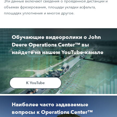
Эти данные включают сведения о пройденной дистанции и
объемах фрезерования, площади укладки асфальта,
площадях уплотнения и многое другое.
Обучающие видеоролики о John
Deere Operations Center™ вы
найдете на нашем YouTube-канале
К YouTube
Наиболее часто задаваемые
вопросы к Operations Center™