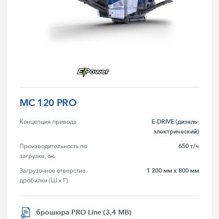
MC 120 PRO
E-DRIVE (дизель-
Концепция привода
электрический)
650 т/ч
Производительность по 
загрузке, ок.
1 200 мм x 800 мм
Загрузочное отверстие 
дробилки (Ш x Г)
брошюра PRO Line (3,4 MB)